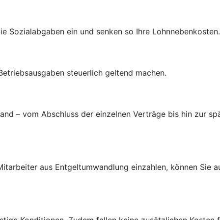
Sie Sozialabgaben ein und senken so Ihre Lohnnebenkosten.
 Betriebsausgaben steuerlich geltend machen.
d – vom Abschluss der einzelnen Verträge bis hin zur spä
d Mitarbeiter aus Entgeltumwandlung einzahlen, können Sie 
tige Konditionen. Zudem fallen keine zusätzlichen Kosten f