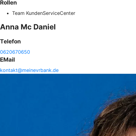
Rollen
Team KundenServiceCenter
Anna
Mc Daniel
Telefon
0620670650
EMail
kontakt@
meinevrbank.de