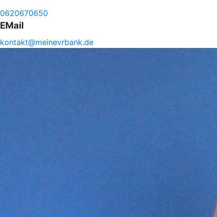
0620670650
EMail
kontakt@
meinevrbank.de