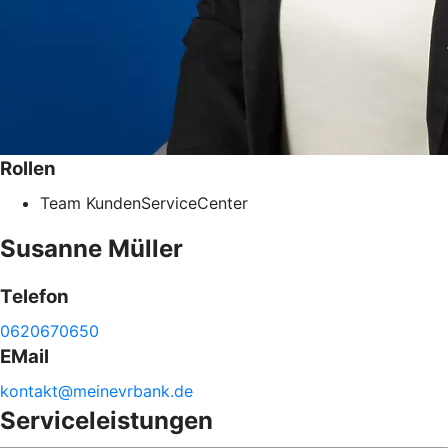
Rollen
Team KundenServiceCenter
Susanne
Müller
Telefon
0620670650
EMail
kontakt@
meinevrbank.de
Serviceleistungen