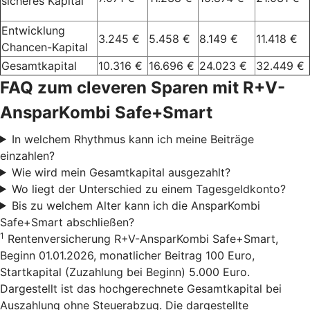
sicheres Kapital
Entwicklung
3.245 €
5.458 €
8.149 €
11.418 €
Chancen-Kapital
Gesamtkapital
10.316 €
16.696 €
24.023 €
32.449 €
FAQ zum cleveren Sparen mit R+V-
AnsparKombi Safe+Smart
In welchem Rhythmus kann ich meine Beiträge
einzahlen?
Wie wird mein Gesamtkapital ausgezahlt?
Wo liegt der Unterschied zu einem Tagesgeldkonto?
Bis zu welchem Alter kann ich die AnsparKombi
Safe+Smart abschließen?
1
Rentenversicherung R+V-AnsparKombi Safe+Smart,
Beginn 01.01.2026, monatlicher Beitrag 100 Euro,
Startkapital (Zuzahlung bei Beginn) 5.000 Euro.
Dargestellt ist das hochgerechnete Gesamtkapital bei
Auszahlung ohne Steuerabzug. Die dargestellte