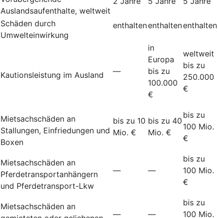
2 Jahre
5 Jahre
5 Jahre
Auslandsaufenthalte, weltweit
Schäden durch
enthalten
enthalten
enthalten
Umwelteinwirkung
in
weltweit
Europa
bis zu
—
bis zu
Kautionsleistung im Ausland
250.000
100.000
€
€
bis zu
Mietsachschäden an
bis zu 10
bis zu 40
100 Mio.
Stallungen, Einfriedungen und
Mio. €
Mio. €
€
Boxen
bis zu
Mietsachschäden an
—
—
100 Mio.
Pferdetransportanhängern
€
und Pferdetransport-Lkw
bis zu
Mietsachschäden an
—
—
100 Mio.
gemieteten oder geliehenen