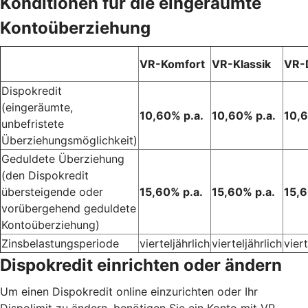
Konditionen für die eingeräumte
Kontoüberziehung
VR-Komfort
VR-Klassik
VR-D
Dispokredit
(eingeräumte,
10,60% p.a.
10,60% p.a.
10,6
unbefristete
Überziehungsmöglichkeit)
Geduldete Überziehung
(den Dispokredit
übersteigende oder
15,60% p.a.
15,60% p.a.
15,6
vorübergehend geduldete
Kontoüberziehung)
Zinsbelastungsperiode
vierteljährlich
vierteljährlich
viert
Dispokredit einrichten oder ändern
Um einen Dispokredit online einzurichten oder Ihr
Dispolimit zu ändern, benötigen Sie ein Konto mit VR