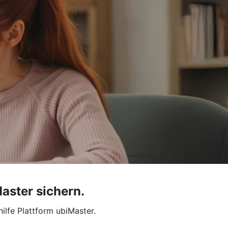
aster sichern.
lfe Plattform ubiMaster.